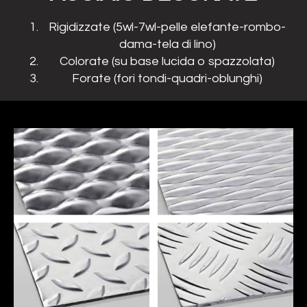
Rigidizzate (5wl-7wl-pelle elefante-rombo-
dama-tela di lino)
Colorate (su base lucida o spazzolata)
Forate (fori tondi-quadri-oblunghi)