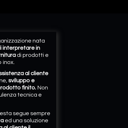
ganizzazione nata
 interpretare in
nitura
di prodotti e
o inox.
ssistenza al cliente
one,
sviluppo e
odotto finito.
Non
ulenza tecnica e
chiesta segue sempre
ta
ed una soluzione
al cliente il