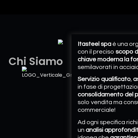
Itasteel spa
è una or
con il preciso
scopo di
Chi Siamo
chiave moderna la for
semilavorati in acciai
Servizio qualificato
,
a
in fase di progettazi
consolidamento del pr
solo vendita ma cons
commerciale!
​Ad ogni specifica ri
un
analisi approfondi
idonea che
garantisca 